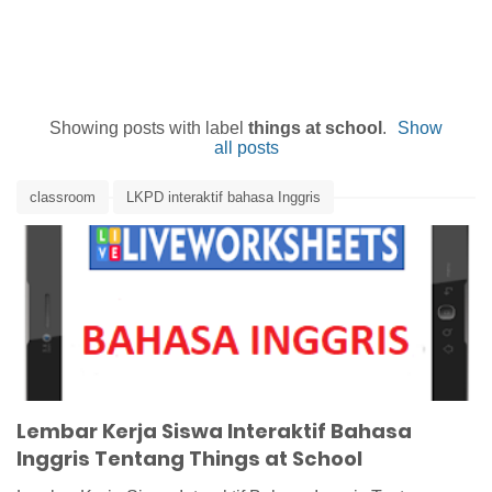
Showing posts with label
things at school
.
Show
all posts
classroom
LKPD interaktif bahasa Inggris
Media Pembelajaran
Media Pembelajaran Bahasa Inggris
Objects in Classroom
school
things at school
Lembar Kerja Siswa Interaktif Bahasa
Inggris Tentang Things at School