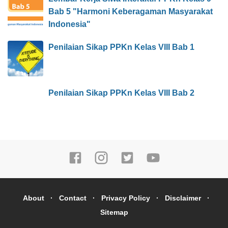
Bab 5 "Harmoni Keberagaman Masyarakat
Indonesia"
Penilaian Sikap PPKn Kelas VIII Bab 1
Penilaian Sikap PPKn Kelas VIII Bab 2
About
Contact
Privacy Policy
Disclaimer
Sitemap