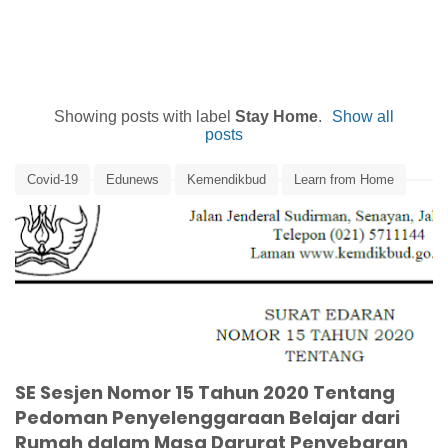
Showing posts with label
Stay Home
.
Show all
posts
Covid-19
Edunews
Kemendikbud
Learn from Home
Online Learning
PJJ
SE
Sesjen
Stay Home
Surat Edaran
Teach from Home
Work from Home
SE Sesjen Nomor 15 Tahun 2020 Tentang
Pedoman Penyelenggaraan Belajar dari
Rumah dalam Masa Darurat Penyebaran