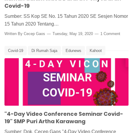
Covid-19
Sumber: SS Kop SE No. 15 Tahun 2020 SE Sesjen Nomor
15 Tahun 2020 Tentang…
Written By
Cecep Gaos
Tuesday, May 19, 2020
1 Comment
Covid-19
Di Rumah Saja
Edunews
Kahoot
Learn from Home
Media Pembelajaran
Seminar Online
Stay Home
Virus Corona
Work from Home
Zoom Cloud
"4-Day Video Conference Seminar Covid-
19" SMP Puri Artha Karawang
Sumber: Dok. Cecep Gaos "4-Day Video Conference