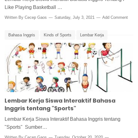
Like Playing Basketball …
Written By
Cecep Gaos
Saturday, July 3, 2021
Add Comment
Bahasa Inggris
Kinds of Sports
Lembar Kerja
Lembar Kerja Bahasa Inggris
Lembar Kerja Interaktif Bahasa Inggris
Lembar Kerja Siswa
Lembar Kerja Siswa Interaktif
Media Pembelajaran
Sport
Sports
Lembar Kerja Siswa Interaktif Bahasa
Inggris tentang "Sports"
Lembar Kerja Siswa Interaktif Bahasa Inggris tentang
"Sports" Sumber…
Written By
Cecep Gaos
Tuesday, October 20, 2020