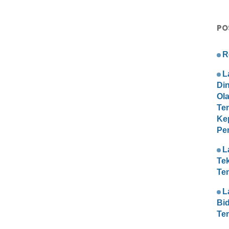
PO
R
L
Di
Ol
Te
Ke
Pe
L
Te
Te
L
Bi
Te