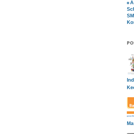
A
Sc
SMP
Ko
PO
Ind
Ke
Ma