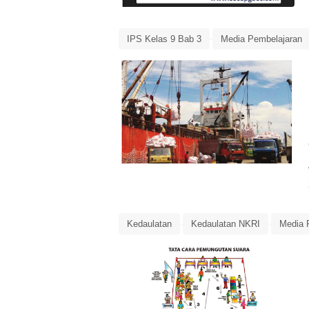
IPS Kelas 9 Bab 3
Media Pembelajaran
Ringkasan Materi
Kedaulatan
Kedaulatan NKRI
Media 
Rangkuman Materi
Ringkasan Materi
Ringkasan Materi PPKn Kelas 9 Bab 3