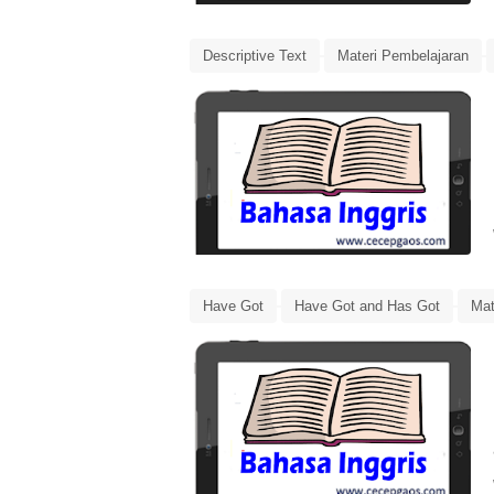
Descriptive Text
Materi Pembelajaran
Ringkasan Materi
Have Got
Have Got and Has Got
Mat
Rangkuman Materi
Ringkasan Materi