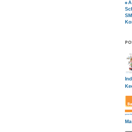
A
Sc
SMP
Ko
PO
Ind
Ke
Ma