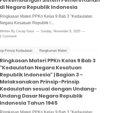
Perkembangan Sistem Pemerintahan
di Negara Republik Indonesia
Ringkasan Materi PPKn Kelas 9 Bab 3 "Kedaulatan
Negara Kesatuan Republik I…
Written By
Cecep Gaos
Sunday, November 8, 2020
1 Comment
sip-Prinsip Kedaulatan
Rangkuman Materi
n
Ringkasan Materi PPKn Kelas 9 Bab 3
Ringkasan Materi PPKn Kelas 9 Bab 3
UUD 1945
"Kedaulatan Negara Kesatuan
Republik Indonesia" | Bagian 3 -
Melaksanakan Prinsip-Prinsip
Kedaulatan sesuai dengan Undang-
Undang Dasar Negara Republik
Indonesia Tahun 1945
Ringkasan Materi PPKn Kelas 9 Bab 3 "Kedaulatan