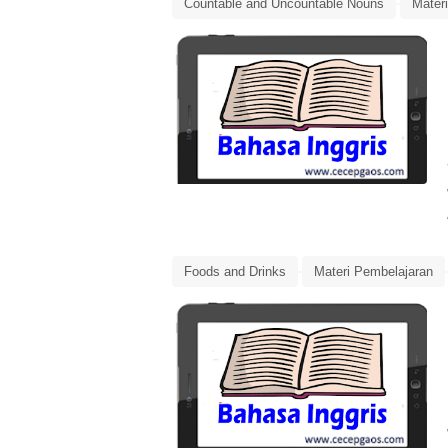
Countable and Uncountable Nouns
Mater
Rangkuman Materi
Ringkasan Materi
Foods and Drinks
Materi Pembelajaran
Rangkuman Materi
Ringkasan Materi