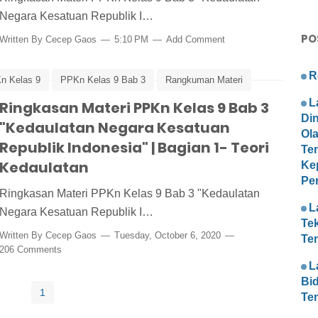
Negara Kesatuan Republik I…
PO
Written By
Cecep Gaos
5:10 PM
Add Comment
R
n Kelas 9
PPKn Kelas 9 Bab 3
Rangkuman Materi
L
Ringkasan Materi PPKn Kelas 9 Bab 3
Di
"Kedaulatan Negara Kesatuan
Ol
Republik Indonesia" | Bagian 1- Teori
Te
Kedaulatan
Ke
Pe
Ringkasan Materi PPKn Kelas 9 Bab 3 "Kedaulatan
L
Negara Kesatuan Republik I…
Te
Written By
Cecep Gaos
Tuesday, October 6, 2020
Te
206 Comments
L
Bi
1
Te