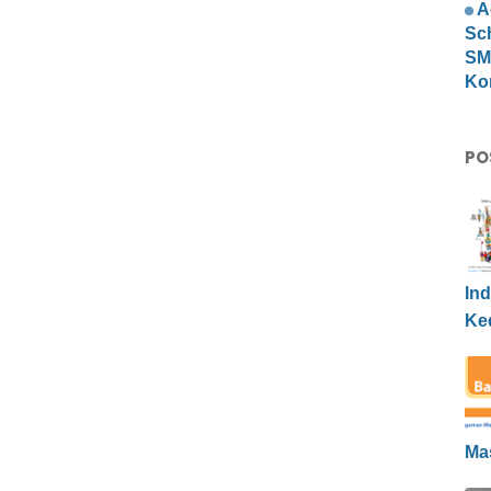
A
Sc
SMP
Ko
PO
Ind
Ke
Ma