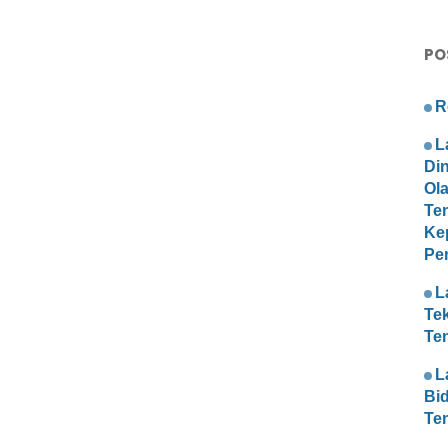
PO
R
L
Di
Ol
Te
Ke
Pe
L
Te
Te
L
Bi
Te