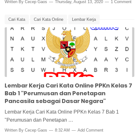
Written By
Cecep Gaos
Thursday, August 13, 2020
1 Comment
Cari Kata
Cari Kata Online
Lembar Kerja
Lembar Kerja PPKn
Lembar Kerja Siswa
Media Pembelajaran
Pancasila
Pancasila Dasar Negara
PPKn
PPKn Kelas 7
Lembar Kerja Cari Kata Online PPKn Kelas 7
Bab 1 "Perumusan dan Penetapan
Pancasila sebagai Dasar Negara"
Lembar Kerja Cari Kata Online PPKn Kelas 7 Bab 1
"Perumusan dan Penetapan …
Written By
Cecep Gaos
8:32 AM
Add Comment