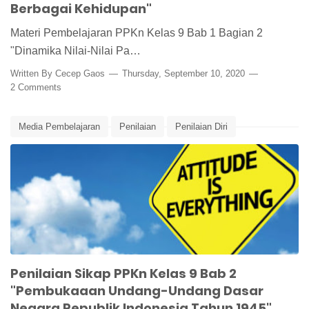
Berbagai Kehidupan"
Materi Pembelajaran PPKn Kelas 9 Bab 1 Bagian 2
"Dinamika Nilai-Nilai Pa…
Written By
Cecep Gaos
Thursday, September 10, 2020
2 Comments
Media Pembelajaran
Penilaian
Penilaian Diri
Penilaian Peserta Didik
Penilaian Sikap
PPKn
PPKn Kelas 9
Undang-Undang Dasar
UUD
UUD 1945
Penilaian Sikap PPKn Kelas 9 Bab 2
"Pembukaaan Undang-Undang Dasar
Negara Republik Indonesia Tahun 1945"