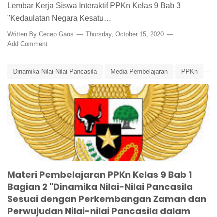
Lembar Kerja Siswa Interaktif PPKn Kelas 9 Bab 3
"Kedaulatan Negara Kesatu…
Written By
Cecep Gaos
Thursday, October 15, 2020
Add Comment
Dinamika Nilai-Nilai Pancasila
Media Pembelajaran
PPKn
Ringkasan Materi
Ringkasan Materi PPKn
Ringkasan Materi PPKn Kelas 9 Bab 1
Ringkasan Materi PPKn Kelas 9 Bab 1 Bagian 2
Materi Pembelajaran PPKn Kelas 9 Bab 1
Bagian 2 "Dinamika Nilai-Nilai Pancasila
Sesuai dengan Perkembangan Zaman dan
Perwujudan Nilai-nilai Pancasila dalam