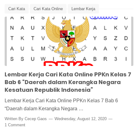
Cari Kata
Cari Kata Online
Lembar Kerja
Lembar Kerja PPKn
Lembar Kerja Siswa
Media Pembelajaran
NKRI
Otonomi Daerah
PPKn
PPKn Kelas 7
wordsearch
Lembar Kerja Cari Kata Online PPKn Kelas 7
Bab 6 “Daerah dalam Kerangka Negara
Kesatuan Republik Indonesia”
Lembar Kerja Cari Kata Online PPKn Kelas 7 Bab 6
“Daerah dalam Kerangka Negara …
Written By
Cecep Gaos
Wednesday, August 12, 2020
1 Comment