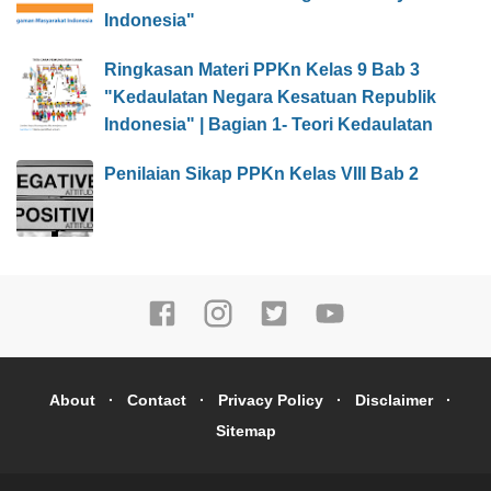
Indonesia"
Ringkasan Materi PPKn Kelas 9 Bab 3
"Kedaulatan Negara Kesatuan Republik
Indonesia" | Bagian 1- Teori Kedaulatan
Penilaian Sikap PPKn Kelas VIII Bab 2
About
Contact
Privacy Policy
Disclaimer
Sitemap