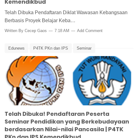
Kemendikbud
Telah Dibuka Pendaftaran Diklat Wawasan Kebangsaan
Berbasis Proyek Belajar Keba…
Written By
Cecep Gaos
7:18 AM
Add Comment
Edunews
P4TK PKn dan IPS
Seminar
Seminar Pendidikan dan Kebudayaan Berdasarkan Nilai-nilai
Pancasila
Telah Dibuka! Pendaftaran Peserta
Seminar Pendidikan yang Berkebudayaan
berdasarkan Nilai-nilai Pancasila | P4TK
PKn dan IPS Kemendikbud