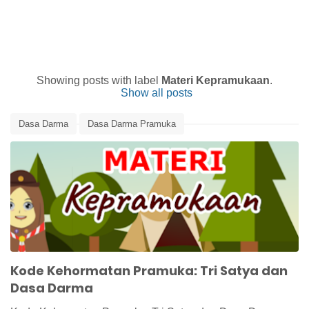
Showing posts with label
Materi Kepramukaan
.
Show all posts
Dasa Darma
Dasa Darma Pramuka
Indonesia Scout Movement
Kode Kehormatan Pramuka
Materi Kepramukaan
Media Pembelajaran
Pramuka
Scout Movement
Tri Satya
Tri Satya Pramuka
Kode Kehormatan Pramuka: Tri Satya dan
Dasa Darma