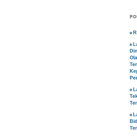
PO
R
L
Di
Ol
Te
Ke
Pe
L
Te
Te
L
Bi
Te