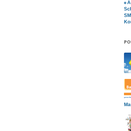
A
Sc
SMP
Ko
PO
Ma