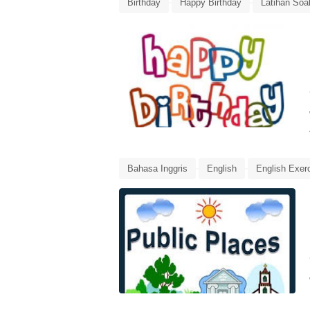
Birthday
Happy Birthday
Latihan Soa
Pembelajaran
Bahasa Inggris
English
English Exer
Pembelajaran