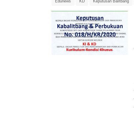
Edunews
KD
Keputusan Balitbang
Kompetensi Inti
Kurikulum
Kurikulum
KurkulumDaruratCorona