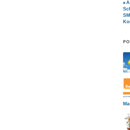
A
Sc
SMP
Ko
PO
Ma