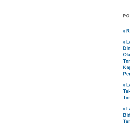
PO
R
L
Di
Ol
Te
Ke
Pe
L
Te
Te
L
Bi
Te