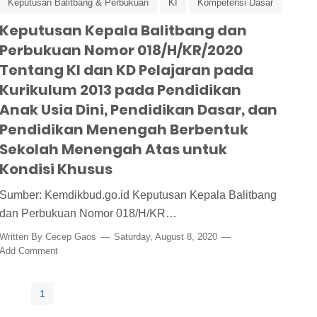
Keputusan Balitbang & Perbukuan
KI
Kompetensi Dasar
 Covid-19
Keputusan Kepala Balitbang dan
Kurikulum Kondisi Khusus
Kurkulum Darurat
Perbukuan Nomor 018/H/KR/2020
Tentang KI dan KD Pelajaran pada
Kurikulum 2013 pada Pendidikan
Anak Usia Dini, Pendidikan Dasar, dan
Pendidikan Menengah Berbentuk
Sekolah Menengah Atas untuk
Kondisi Khusus
Sumber: Kemdikbud.go.id Keputusan Kepala Balitbang
dan Perbukuan Nomor 018/H/KR…
Written By
Cecep Gaos
Saturday, August 8, 2020
Add Comment
1