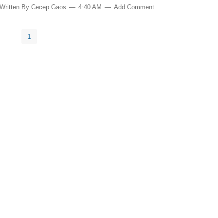
Written By
Cecep Gaos
4:40 AM
Add Comment
1