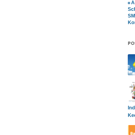
A
Sc
SMP
Ko
PO
Ind
Ke