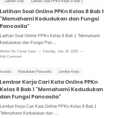
Latihan Soal
Latihan Soal PPKn Kelas 8 Bab 1
Latihan Soal Online PPKn Kelas 8 Bab 1
"Memahami Kedudukan dan Fungsi
Pancasila"
Latihan Soal Online PPKn Kelas 8 Bab 1 "Memahami
Kedudukan dan Fungsi Pan…
Written By
Cecep Gaos
Tuesday, July 28, 2020
Add Comment
ncasila
Kedudukan Pancasila
Lembar Kerja
Lembar Kerja Cari Kata Online PPKn
Pancasila
Kelas 8 Bab 1 "Memahami Kedudukan
dan Fungsi Pancasila"
Lembar Kerja Cari Kata Online PPKn Kelas 8 Bab 1
"Memahami Kedudukan dan …