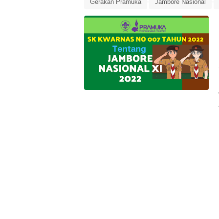
Gerakan Pramuka
Jambore Nasional
Pramuka
SK Kwarnas Nomor 007 Tahun 