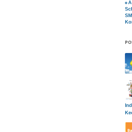
A
Sc
SMP
Ko
PO
Ind
Ke