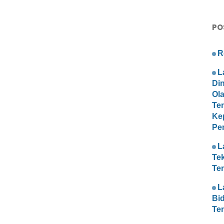
PO
R
L
Di
Ol
Te
Ke
Pe
L
Te
Te
L
Bi
Te