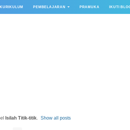
KURIKULUM
PEMBELAJARAN
PRAMUKA
IKUTI BLO
bel
Isilah Titik-titik
.
Show all posts