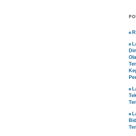
PO
R
L
Di
Ol
Te
Ke
Pe
L
Te
Te
L
Bi
Te