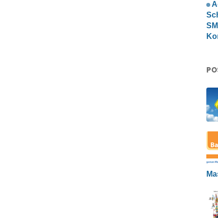
A
Sc
SMP
Ko
PO
Ma