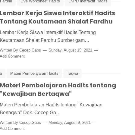
 Fardhu
Live Worksheet Hadits
LKPD Inetraktif Hadits
u
Lembar Kerja Siswa Interaktif Hadits
Tentang Keutamaan Shalat Fardhu
Lembar Kerja Siswa Interaktif Hadits Tentang
Keutamaan Shalat Fardhu Sumber gam…
Written By
Cecep Gaos
Sunday, August 15, 2021
Add Comment
a
Materi Pembelajaran Hadits
Taqwa
Materi Pembelajaran Hadits tentang
"Kewajiban Bertaqwa"
Materi Pembelajaran Hadits tentang "Kewajiban
Bertaqwa" Dok. Cecep Ga…
Written By
Cecep Gaos
Monday, August 9, 2021
Add Comment