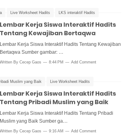
a
Live Worksheet Hadits
LKS interaktif Hadits
Lembar Kerja Siswa Interaktif Hadits
Tentang Kewajiban Bertaqwa
Lembar Kerja Siswa Interaktif Hadits Tentang Kewajiban
Bertaqwa Sumber gambar: …
Written By
Cecep Gaos
8:44 PM
Add Comment
ribadi Muslim yang Baik
Live Worksheet Hadits
line
Lembar Kerja Siswa Interaktif Hadits
Muslim dan Muslimah yang Baik
Tentang Pribadi Muslim yang Baik
Lembar Kerja Siswa Interaktif Hadits Tentang Pribadi
Muslim yang Baik Sumber ga…
Written By
Cecep Gaos
9:16 AM
Add Comment