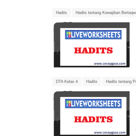
Hadits
Hadits tentang Kewajiban Bertaqw
DTA Kelas 4
Hadits
Hadits tentang P
Live Worksheets
Media Pembelajaran On