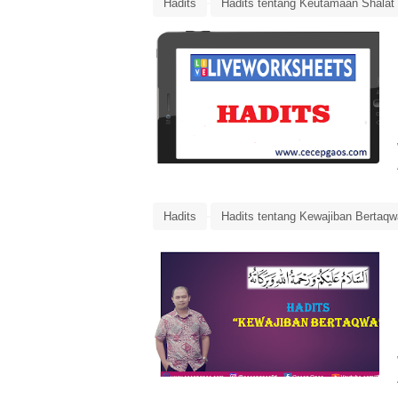
Hadits
Hadits tentang Keutamaan Shalat
Media Pembelajaran Online
Shalat Fardh
Hadits
Hadits tentang Kewajiban Bertaqw