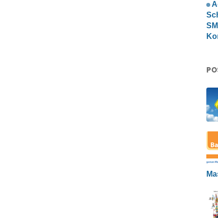
A
Sc
SMP
Ko
PO
Ma