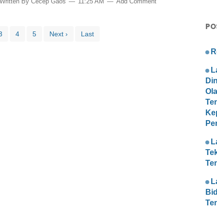
Written By
Cecep Gaos
11:25 AM
Add Comment
PO
3
4
5
Next ›
Last
R
L
Di
Ol
Te
Ke
Pe
L
Te
Te
L
Bi
Te