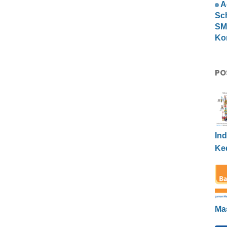
A
Sc
SMP
Ko
PO
Ind
Ke
Ma