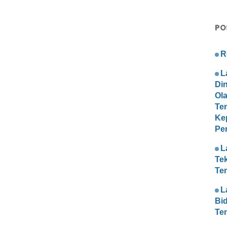
PO
R
L
Di
Ol
Te
Ke
Pe
L
Te
Te
L
Bi
Te