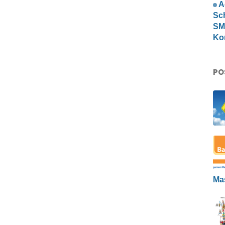
A
Sc
SMP
Ko
PO
Ma