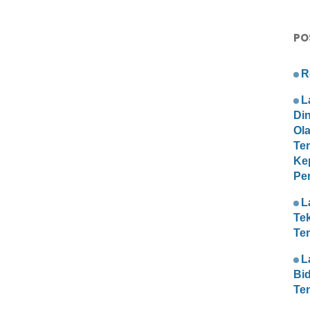
PO
R
L
Di
Ol
Te
Ke
Pe
L
Te
Te
L
Bi
Te