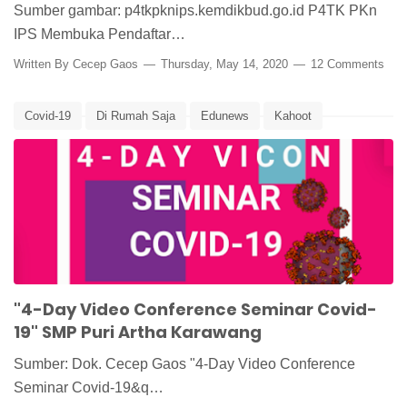
Sumber gambar: p4tkpknips.kemdikbud.go.id P4TK PKn
IPS Membuka Pendaftar…
Written By
Cecep Gaos
Thursday, May 14, 2020
12 Comments
Covid-19
Di Rumah Saja
Edunews
Kahoot
Learn from Home
Media Pembelajaran
Seminar Online
Stay Home
Virus Corona
Work from Home
Zoom Cloud
"4-Day Video Conference Seminar Covid-
19" SMP Puri Artha Karawang
Sumber: Dok. Cecep Gaos "4-Day Video Conference
Seminar Covid-19&q…