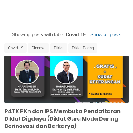
Showing posts with label
Covid-19
.
Show all posts
Covid-19
Digdaya
Diklat
Diklat Daring
Diklat On-line
Edunews
IPS
P4TK
P4TK PKn IPS
PKn
P4TK PKn dan IPS Membuka Pendaftaran
Diklat Digdaya (Diklat Guru Moda Daring
Berinovasi dan Berkarya)